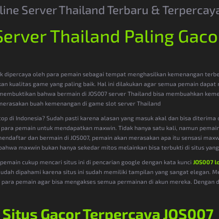
line Server Thailand Terbaru & Terpercay
Server Thailand Paling Gacor
ak dipercaya oleh para pemain sebagai tempat menghasilkan kemenangan terbes
ikan kualitas game yang paling baik. Hal ini dilakukan agar semua pemain dapat
g membuktikan bahwa bermain di JOS007 server Thailand bisa membuahkan kem
a merasakan buah kemenangan di game slot server Thailand
 top di Indonesia? Sudah pasti karena alasan yang masuk akal dan bisa diterima
 para pemain untuk mendapatkan maxwin. Tidak hanya satu kali, namun pemain
li mendaftar dan bermain di JOS007, pemain akan merasakan apa itu sensasi maxw
hwa maxwin bukan hanya sekedar mitos melainkan bisa terbukti di situs yang 
emain cukup mencari situs ini di pencarian google dengan kata kunci
JOS007 l
mudah dipahami karena situs ini sudah memiliki tampilan yang sangat elegan. 
ara pemain agar bisa mengakses semua permainan di akun mereka. Dengan du
 Situs Gacor Terpercaya JOS007