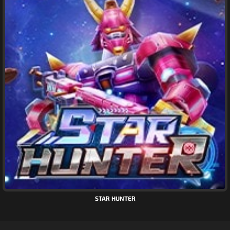
STAR HUNTER