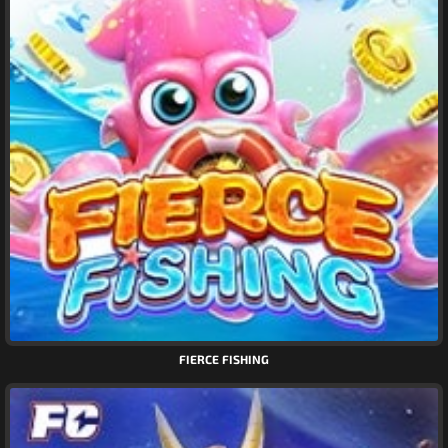
FIERCE FISHING