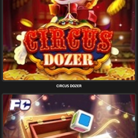
CIRCUS DOZER