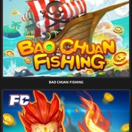
BAO CHUAN FISHING