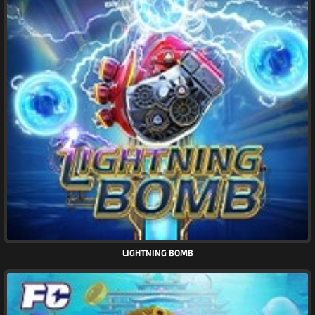
LIGHTNING BOMB