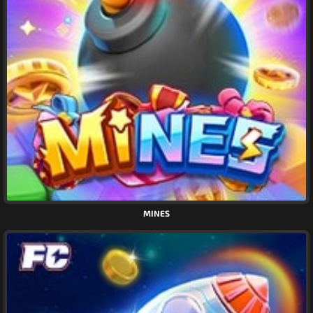
MINES