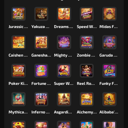
Jurassic Kingdom
Yakuza Honor
Dreams of Macau
Speed Winner
Midas Fortune
Caishen Wins
Ganesha Fortune
Mighty Mania
Zombie Blasters
Garuda Gems
Poker Kingdom Win
Fortune Dragon
Super Wildrix
Reel Royale Showdown
Funky Fortunez
Mythical Guardians
Inferno Mayhem
Asgardian Rising
Alchemy Gold
Alibaba's Cave of Fortune