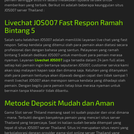
memberikan yang terbaik. Berikut ini adalah beberapa keunggulan situs
JOS007 server Thailand :
Livechat JOS007 Fast Respon Ramah
Bintang 5
Salah satu kelebihan JOS007 adalah memililiki layanan live chat yang fast
respon. Setiap kendala yang ditemui oleh para pemain akan diatasi secara
profesional dan dengan bahasa yang santun. Pelayanan yang ramah
bintang 5 adalah dedikasi JOS007 untuk membuat para pemain merasa
nyaman. Layanan
Livechat JOS007
juga tersedia dalam 24 jam full alias
setiap kali pemain ingin bertanya seputaran JOS007, customer service kami
akan siap melayani kapan saja dan dimana saja. Keluhan yang ditanyakan
oleh para pemain tentunya akan dijawab dengan cepat dan tidak sampai 1
menit livechat JOS007 akan merespon semua kendala yang dihadapi oleh
pemain. Dengan begitu para pemain tetap bisa merasa nyaman untuk
bermain tanpa khawatir tidak dibantu.
Metode Deposit Mudah dan Aman
Game Slot server Thiland memang saat ini sudah populer dan viral dimana
- mana. Terbukti dengan banyaknya pemain yang mencari situs server
Thailand yang terpercaya. Saat ini kalian sudah berada ditempat yang
tepat di situs JOS007 server Thailand. Situs ini merupakan situs resmi yang
berkolaborasi dengan provider game slot online server Thailand yang