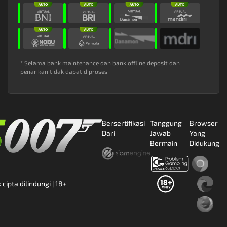
* Selama bank maintenance dan bank offline deposit dan
penarikan tidak dapat diproses
Bersertifikasi
Tanggung
Browser
Dari
Jawab
Yang
Bermain
Didukung
cipta dilindungi | 18+