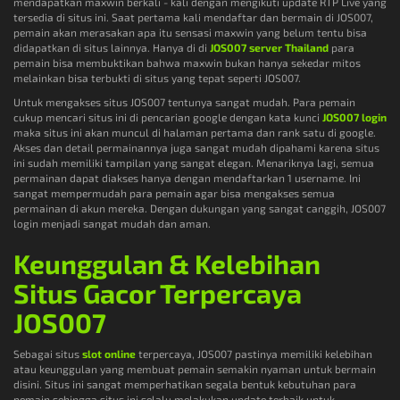
mendapatkan maxwin berkali - kali dengan mengikuti update RTP Live yang
tersedia di situs ini. Saat pertama kali mendaftar dan bermain di JOS007,
pemain akan merasakan apa itu sensasi maxwin yang belum tentu bisa
didapatkan di situs lainnya. Hanya di di
JOS007 server Thailand
para
pemain bisa membuktikan bahwa maxwin bukan hanya sekedar mitos
melainkan bisa terbukti di situs yang tepat seperti JOS007.
Untuk mengakses situs JOS007 tentunya sangat mudah. Para pemain
cukup mencari situs ini di pencarian google dengan kata kunci
JOS007 login
maka situs ini akan muncul di halaman pertama dan rank satu di google.
Akses dan detail permainannya juga sangat mudah dipahami karena situs
ini sudah memiliki tampilan yang sangat elegan. Menariknya lagi, semua
permainan dapat diakses hanya dengan mendaftarkan 1 username. Ini
sangat mempermudah para pemain agar bisa mengakses semua
permainan di akun mereka. Dengan dukungan yang sangat canggih, JOS007
login menjadi sangat mudah dan aman.
Keunggulan & Kelebihan
Situs Gacor Terpercaya
JOS007
Sebagai situs
slot online
terpercaya, JOS007 pastinya memiliki kelebihan
atau keunggulan yang membuat pemain semakin nyaman untuk bermain
disini. Situs ini sangat memperhatikan segala bentuk kebutuhan para
pemain sehingga situs ini selalu melakukan update terbaik untuk