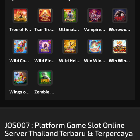
Tree of Fortune
Tsar Treasures
Ultimate Striker
Vampire's Charm
Werewolf's Hunt
Wild Coaster
Wild Fireworks
Wild Heist Cashout
Win Win Fish Prawn Crab
Win Win Won
Wings of Iguazu
Zombie Outbreak
JOS007 : Platform Game Slot Online
Server Thailand Terbaru & Terpercaya