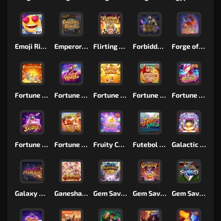
Emoji Riches
Emperors Favour
Flirting Scholar
Forbidden Alchemy
Forge of Wealth
Fortune Gods
Fortune Horse
Fortune Mouse
Fortune Ox
Fortune Rabbit
Fortune Snake
Fortune Tiger
Fruity Candy
Futebol Fever
Galactic Gems
Galaxy Miner
Ganesha Gold
Gem Saviour
Gem Saviour Conquest
Gem Saviour Sword