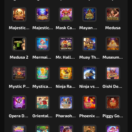
Majestic Empire
Majestic Treasures
Mask Carnival
Mayan Destiny
Medusa
Medusa 2
Mermaid Riches
Mr. Hallow-Win
Muay Thai Champion
Museum Wonders
Mystic Potion
Mystical Spirits
Ninja Raccoon Frenzy
Ninja vs Samurai
Oishi Delights
Opera Dynasty
Oriental Prosperity
Pharaoh Royals
Phoenix Rises
Piggy Gold