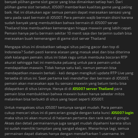
banyak pilihan game slot gacor yang bisa dimainkan setiap hari. Dari
pilihan game slot tersebut, JOS007 memberikan kualitas game yang paling
baik. Hal ini dilakukan agar semua pemain dapat merasakan sensasi yang
seru pada saat bermain di JOS007. Para pemain wajib bermain disini karena
sudah banyak yang membuktikan bahwa bermain di JOS007 server
Thailand bisa membuahkan kemenangan hingga maxwin yang lebih cepat.
Pemain hanya perlu bermain sekitar 10 menit saja dan terjamin sudah bisa
merasakan buah kemenangan di game slot server Thailand
Mengapa situs ini dinobatkan sebagai situs paling gacor dan top di
Indonesia? Sudah pasti karena alasan yang masuk akal dan bisa diterima
oleh kalangan pemain. situs ini tidak ragu untuk membuka bocoran RTP
akurat sehingga hal ini membuka peluang untuk para pemain untuk
mendapatkan maxwin. Tidak hanya satu kali, namun pemain bisa
mendapatkan maxwin berkali - kali dengan mengikuti update RTP Live yang
tersedia di situs ini. Saat pertama kali mendaftar dan bermain di JOS007,
pemain akan merasakan apa itu sensasi maxwin yang belum tentu bisa
didapatkan di situs lainnya. Hanya di di
JOS007 server Thailand
para
pemain bisa membuktikan bahwa maxwin bukan hanya sekedar mitos
melainkan bisa terbukti di situs yang tepat seperti JOS007.
Untuk mengakses situs JOS007 tentunya sangat mudah. Para pemain
cukup mencari situs ini di pencarian google dengan kata kunci
JOS007 login
maka situs ini akan muncul di halaman pertama dan rank satu di google.
Akses dan detail permainannya juga sangat mudah dipahami karena situs
ini sudah memiliki tampilan yang sangat elegan. Menariknya lagi, semua
permainan dapat diakses hanya dengan mendaftarkan 1 username. Ini