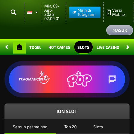
Min, 09-
Agt-
Main di
Versi
2026
Telegram
Mobile
02.09.01
MASUK
TOGEL
HOT GAMES
SLOTS
LIVE CASINO
RAC
ION SLOT
Semua permainan
Top 20
Slots