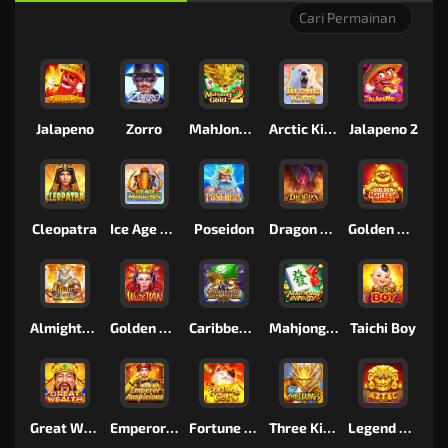
Jalapeno
Zorro
MahJong Gold 2
Arctic King
Jalapeno 2
Cleopatra
Ice Age Mammoths
Poseidon
Dragon Treasure
Golden Maitreya Buddha
Almighty Zeus
Golden Wuzetian
Caribbean Treasure
Mahjong Infinity
Taichi Boy
Great Wealth
Emperor Auspicious
Fortune Cat
Three Kings
Legend of Aztec