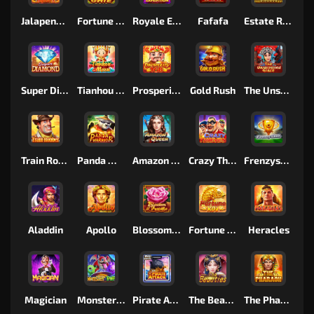
Jalapeno Burst
Fortune Gate
Royale Expedition
Fafafa
Estate Rich Man
Super Diamond
Tianhou Mazu
Prosperity 168
Gold Rush
The Unsurpassed Grace
Train Robber
Panda Warrior
Amazon Queen
Crazy Thieves
Frenzyshot
Aladdin
Apollo
Blossom of Fortune
Fortune Koi
Heracles
Magician
Monster Pop
Pirate Attack
The Beauties
The Pharaoh