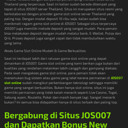
Thailand yang terpercaya. Saat ini kalian sudah berada ditempat yang
tepat di situs JOS007 server Thailand. Situs ini merupakan situs resmi yang
berkolaborasi dengan provider game slot online server Thailand yang
paling top. Dengan modal deposit 10 ribu saja, kalian sudah bisa
menikmati ragam game slot online di JOS007. Sebagai situs terpercaya
JOS007 juga memiliki metode deposit yang sangat mudah. Para pemain
bisa melakukan deposit dengan mudah melalui bank, E-Wallet, Pulsa dan
Qris. Proses deposit juga sangat cepat dan tidak membutuhkan waktu
yang lama.
Akses Game Slot Online Mudah & Game Berkualitas
Saat ini terdapat lebih dari ratusan game slot online yang dapat
dimainkan di JOS007. Game slot online yang kami berikan juga bukan dari
kualitas yang rendahan melainkan lebih canggih dan gampang diakses.
Pada saat mengakses game slot online, para pemain tidak akan
menemukan bug sistem atau game yang lelet karena permainan di
JOS007
slot online
sudah mengikut perkembangan teknologi sehingga memiliki
game yang sangat berkualitas. Bukan hanya slot online, situs ini juga
memiliki permainan yang tidak kalah menarik seperti Live Casino, Togel,
Sabung ayam, Roulette, Poker dan masih banyak lagi. Sangat menarik
bukan? Ini semua bisa didapatkan hanya di situs terbaik dan paling top.
Bergabung di Situs JOS007
dan Dapatkan Bonus New