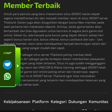
Member Terbaik
Untuk para pemula yang baru menemukan situs JOS007, kalian dapat
segera mendaftarkan diri dan menjadi member resmi di situs JOS007 server
Thailand. Kalian juga akan disuguhkan dengan bonus New member pada
saat pertama kali melakukan deposit. Artinya, saldo game kalian akan
bertambah dan bisa digunakan untuk bermain di segala jenis game slot
online. Selain itu, ada banyak pula bonus yang dapat diklaim setiap hari
seperti bonus harian slot, bonus referal, bonus cashback dan lain - lain.
Menjadi member resmi akan mendapatkan banyak keuntungan selain dari
kemenangan yang sangat mudah dan cepat.
Situs JOS007 sebagai situs server Thailand paling mantap telah
membuktikan diri sebagai garda terdepan dalam memberikan pelayanan
dan kemenangan yang tidak terbatas. Situs ini juga sudah menggenggam
sertifikat yang resmi dari PAGCOR & Malta Gaming sehingga JOS007 telah
menjadi pusat game slot online paling aman dan terpercaya. segera
bergabung hari ini di JOS007 Server Thailand agar bisa merasakan
kemenangan sensasional yang terjamin dan mendapatkan keseruan yang
tidak terduga setiap saat.
Kebijaksanaan
Platform
Kategori
Dukungan
Komunitas
Promosi
Hot
Lapak
Telegra