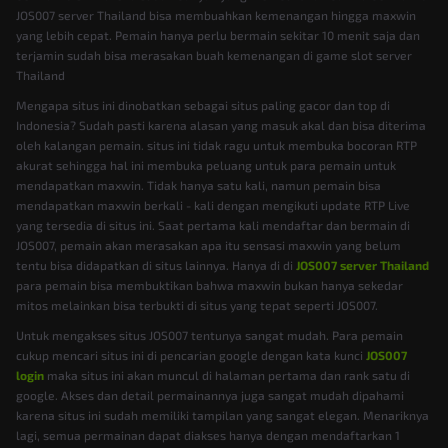
JOS007 server Thailand bisa membuahkan kemenangan hingga maxwin
yang lebih cepat. Pemain hanya perlu bermain sekitar 10 menit saja dan
terjamin sudah bisa merasakan buah kemenangan di game slot server
Thailand
Mengapa situs ini dinobatkan sebagai situs paling gacor dan top di
Indonesia? Sudah pasti karena alasan yang masuk akal dan bisa diterima
oleh kalangan pemain. situs ini tidak ragu untuk membuka bocoran RTP
akurat sehingga hal ini membuka peluang untuk para pemain untuk
mendapatkan maxwin. Tidak hanya satu kali, namun pemain bisa
mendapatkan maxwin berkali - kali dengan mengikuti update RTP Live
yang tersedia di situs ini. Saat pertama kali mendaftar dan bermain di
JOS007, pemain akan merasakan apa itu sensasi maxwin yang belum
tentu bisa didapatkan di situs lainnya. Hanya di di
JOS007 server Thailand
para pemain bisa membuktikan bahwa maxwin bukan hanya sekedar
mitos melainkan bisa terbukti di situs yang tepat seperti JOS007.
Untuk mengakses situs JOS007 tentunya sangat mudah. Para pemain
cukup mencari situs ini di pencarian google dengan kata kunci
JOS007
login
maka situs ini akan muncul di halaman pertama dan rank satu di
google. Akses dan detail permainannya juga sangat mudah dipahami
karena situs ini sudah memiliki tampilan yang sangat elegan. Menariknya
lagi, semua permainan dapat diakses hanya dengan mendaftarkan 1