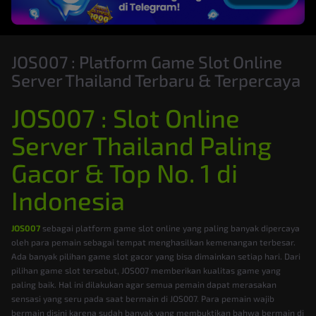
JOS007 : Platform Game Slot Online
Server Thailand Terbaru & Terpercaya
JOS007 : Slot Online
Server Thailand Paling
Gacor & Top No. 1 di
Indonesia
JOS007
sebagai platform game slot online yang paling banyak dipercaya
oleh para pemain sebagai tempat menghasilkan kemenangan terbesar.
Ada banyak pilihan game slot gacor yang bisa dimainkan setiap hari. Dari
pilihan game slot tersebut, JOS007 memberikan kualitas game yang
paling baik. Hal ini dilakukan agar semua pemain dapat merasakan
sensasi yang seru pada saat bermain di JOS007. Para pemain wajib
bermain disini karena sudah banyak yang membuktikan bahwa bermain di