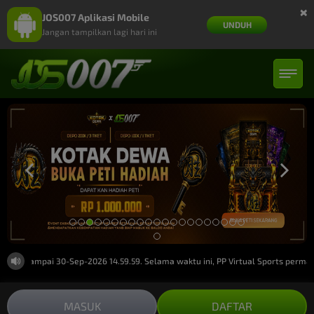
×
JOS007 Aplikasi Mobile
UNDUH
Jangan tampilkan lagi hari ini
59.59 sampai 30-Sep-2026 14.59.59. Selama waktu ini, PP Virtual Sports perma
MASUK
DAFTAR