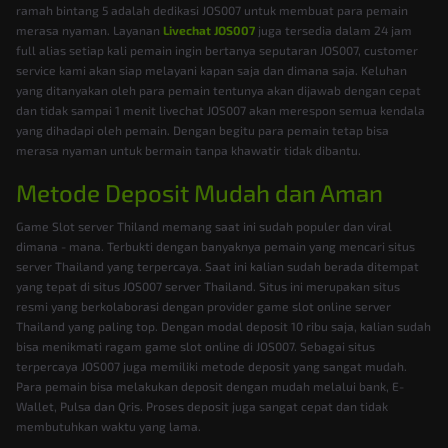
ramah bintang 5 adalah dedikasi JOS007 untuk membuat para pemain
merasa nyaman. Layanan
Livechat JOS007
juga tersedia dalam 24 jam
full alias setiap kali pemain ingin bertanya seputaran JOS007, customer
service kami akan siap melayani kapan saja dan dimana saja. Keluhan
yang ditanyakan oleh para pemain tentunya akan dijawab dengan cepat
dan tidak sampai 1 menit livechat JOS007 akan merespon semua kendala
yang dihadapi oleh pemain. Dengan begitu para pemain tetap bisa
merasa nyaman untuk bermain tanpa khawatir tidak dibantu.
Metode Deposit Mudah dan Aman
Game Slot server Thiland memang saat ini sudah populer dan viral
dimana - mana. Terbukti dengan banyaknya pemain yang mencari situs
server Thailand yang terpercaya. Saat ini kalian sudah berada ditempat
yang tepat di situs JOS007 server Thailand. Situs ini merupakan situs
resmi yang berkolaborasi dengan provider game slot online server
Thailand yang paling top. Dengan modal deposit 10 ribu saja, kalian sudah
bisa menikmati ragam game slot online di JOS007. Sebagai situs
terpercaya JOS007 juga memiliki metode deposit yang sangat mudah.
Para pemain bisa melakukan deposit dengan mudah melalui bank, E-
Wallet, Pulsa dan Qris. Proses deposit juga sangat cepat dan tidak
membutuhkan waktu yang lama.