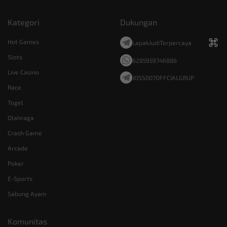
Kategori
Dukungan
Hot Games
LapakJudiTerpercaya
Slots
6285959746886
Live Casino
JOSS007OFFCIALGRUP
Race
Togel
Olahraga
Crash Game
Arcade
Poker
E-Sports
Sabung Ayam
Komunitas