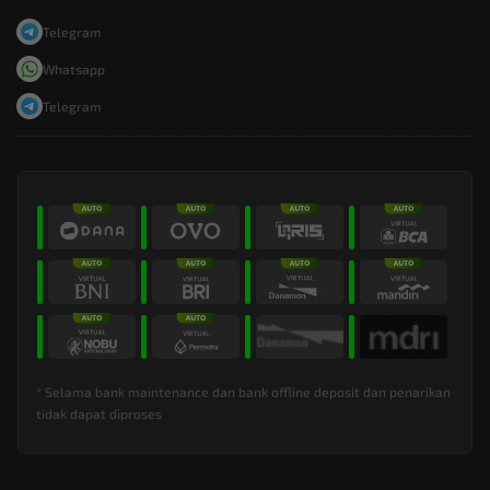
Telegram
Whatsapp
Telegram
* Selama bank maintenance dan bank offline deposit dan penarikan
tidak dapat diproses