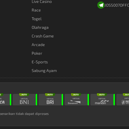
Live Casino
JOSS007OFF
Race
Togel
Olahraga
Crash Game
Arcade
Poker
E-Sports
Sabung Ayam
penarikan tidak dapat diproses