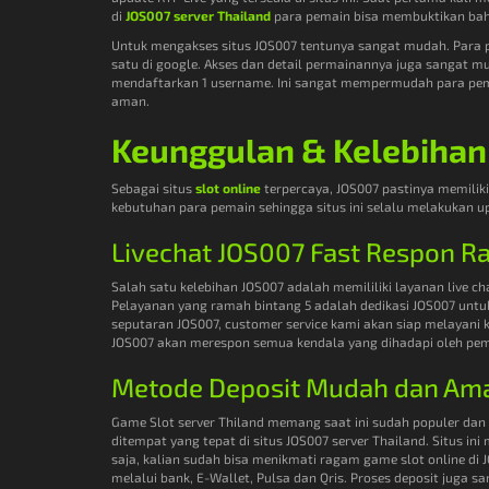
di
JOS007 server Thailand
para pemain bisa membuktikan bahwa
Untuk mengakses situs JOS007 tentunya sangat mudah. Para pe
satu di google. Akses dan detail permainannya juga sangat m
mendaftarkan 1 username. Ini sangat mempermudah para pem
aman.
Keunggulan & Kelebihan 
Sebagai situs
slot online
terpercaya, JOS007 pastinya memilik
kebutuhan para pemain sehingga situs ini selalu melakukan up
Livechat JOS007 Fast Respon R
Salah satu kelebihan JOS007 adalah memililiki layanan live c
Pelayanan yang ramah bintang 5 adalah dedikasi JOS007 un
seputaran JOS007, customer service kami akan siap melayani 
JOS007 akan merespon semua kendala yang dihadapi oleh pema
Metode Deposit Mudah dan Am
Game Slot server Thiland memang saat ini sudah populer dan 
ditempat yang tepat di situs JOS007 server Thailand. Situs in
saja, kalian sudah bisa menikmati ragam game slot online di
melalui bank, E-Wallet, Pulsa dan Qris. Proses deposit juga