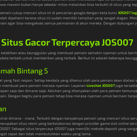
 maxwin bukan hanya sekedar mitos melainkan bisa terbukti di situs yang tepa
main cukup mencari situs ini di pencarian google dengan kata kunci
JOS007 log
udah dipahami karena situs ini sudah memiliki tampilan yang sangat elegan. Me
ain agar bisa mengakses semua permainan di akun mereka. Dengan dukungan ya
Situs Gacor Terpercaya JOS007
i kelebihan atau keunggulan yang membuat pemain semakin nyaman untuk bermain
date terbaik untuk memberikan yang terbaik. Berikut ini adalah beberapa keunggu
amah Bintang 5
hat yang fast respon. Setiap kendala yang ditemui oleh para pemain akan diatas
tuk membuat para pemain merasa nyaman. Layanan
Livechat JOS007
juga tersedia
kapan saja dan dimana saja. Keluhan yang ditanyakan oleh para pemain tentunya
in. Dengan begitu para pemain tetap bisa merasa nyaman untuk bermain tanpa 
an
viral dimana - mana. Terbukti dengan banyaknya pemain yang mencari situs serve
i merupakan situs resmi yang berkolaborasi dengan provider game slot online ser
 JOS007. Sebagai situs terpercaya JOS007 juga memiliki metode deposit yang s
 sangat cepat dan tidak membutuhkan waktu yang lama.