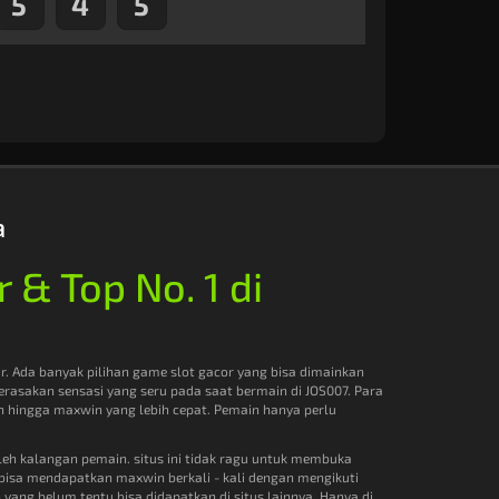
5
4
5
a
 & Top No. 1 di
. Ada banyak pilihan game slot gacor yang bisa dimainkan
merasakan sensasi yang seru pada saat bermain di JOS007. Para
 hingga maxwin yang lebih cepat. Pemain hanya perlu
oleh kalangan pemain. situs ini tidak ragu untuk membuka
isa mendapatkan maxwin berkali - kali dengan mengikuti
 yang belum tentu bisa didapatkan di situs lainnya. Hanya di