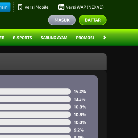
gram
Versi Mobile
Versi WAP (NEX4D)
MASUK
DAFTAR
ER
E-SPORTS
SABUNG AYAM
PROMOSI
14.2%
13.3%
10.8%
10.8%
10.0%
9.2%
8.3%