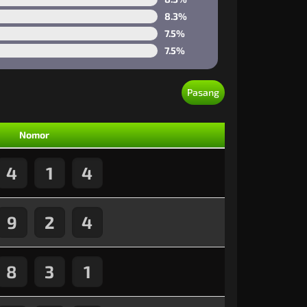
8.3%
7.5%
7.5%
Pasang
Nomor
4
1
4
9
2
4
8
3
1