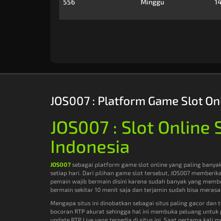
556
Minggu
1
JOS007 : Platform Game Slot On
JOS007 : Slot Online 
Indonesia
JOS007
sebagai platform game slot online yang paling banya
setiap hari. Dari pilihan game slot tersebut, JOS007 memberi
pemain wajib bermain disini karena sudah banyak yang memb
bermain sekitar 10 menit saja dan terjamin sudah bisa meras
Mengapa situs ini dinobatkan sebagai situs paling gacor dan 
bocoran RTP akurat sehingga hal ini membuka peluang untuk
update RTP Live yang tersedia di situs ini. Saat pertama kal