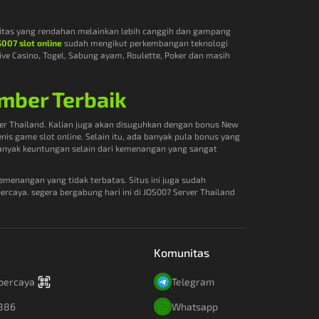
ualitas yang rendahan melainkan lebih canggih dan gampang
S007 slot online
sudah mengikut perkembangan teknologi
Live Casino, Togel, Sabung ayam, Roulette, Poker dan masih
mber Terbaik
er Thailand. Kalian juga akan disuguhkan dengan bonus New
is game slot online. Selain itu, ada banyak pula bonus yang
 banyak keuntungan selain dari kemenangan yang sangat
menangan yang tidak terbatas. Situs ini juga sudah
caya. segera bergabung hari ini di JOS007 Server Thailand
Komunitas
percaya
Telegram
886
Whatsapp