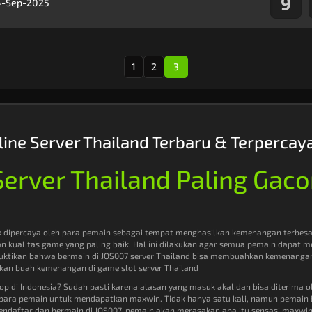
9
4-Sep-2025
1
2
3
line Server Thailand Terbaru & Terpercay
Server Thailand Paling Gacor
k dipercaya oleh para pemain sebagai tempat menghasilkan kemenangan terbesar
kan kualitas game yang paling baik. Hal ini dilakukan agar semua pemain dapat 
uktikan bahwa bermain di JOS007 server Thailand bisa membuahkan kemenangan
akan buah kemenangan di game slot server Thailand
top di Indonesia? Sudah pasti karena alasan yang masuk akal dan bisa diterima 
 para pemain untuk mendapatkan maxwin. Tidak hanya satu kali, namun pemain b
i mendaftar dan bermain di JOS007, pemain akan merasakan apa itu sensasi maxwin